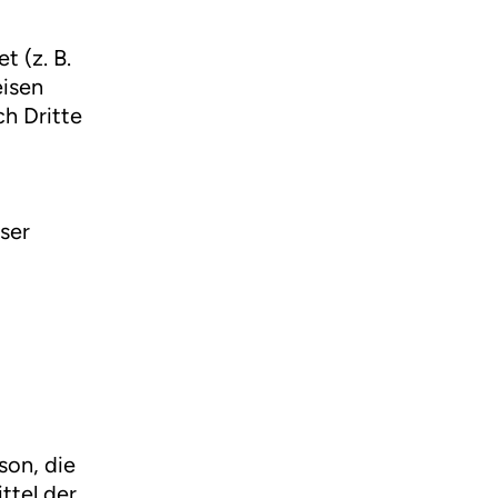
t (z. B.
eisen
ch Dritte
eser
son, die
ttel der