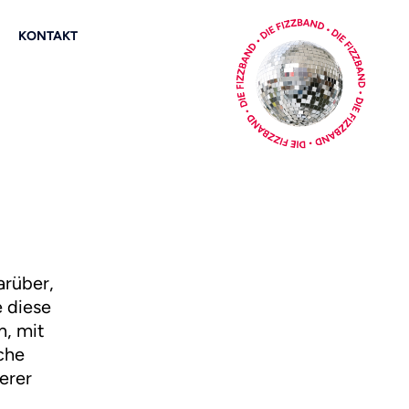
KONTAKT
arüber,
 diese
n, mit
iche
erer