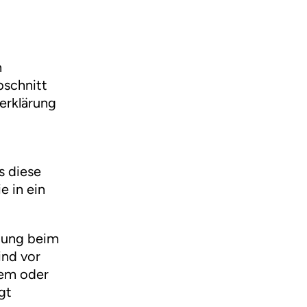
n
bschnitt
zerklärung
s diese
e in ein
igung beim
ind vor
tem oder
gt