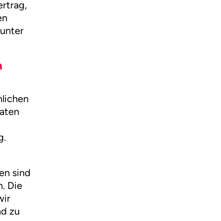
rtrag,
en
unter
n
nlichen
Daten
g.
en sind
. Die
wir
nd zu