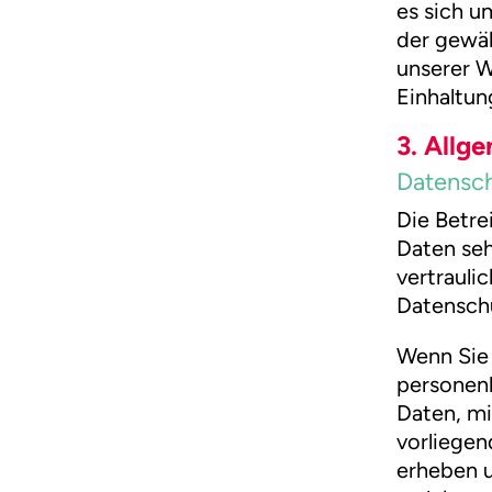
es sich u
der gewäh
unserer 
Einhaltun
3. Allg
Datensc
Die Betre
Daten seh
vertrauli
Datenschu
Wenn Sie
personen
Daten, mi
vorliegen
erheben u