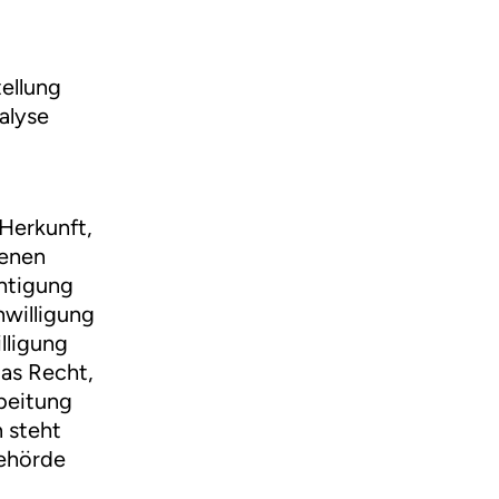
tellung
alyse
 Herkunft,
genen
chtigung
nwilligung
lligung
das Recht,
beitung
 steht
behörde