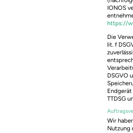
IONOS ver
entnehme
https://
Die Verwe
lit. f DS
zuverläss
entsprech
Verarbeitu
DSGVO und
Speicheru
Endgerät 
TTDSG umf
Auftragsve
Wir haben
Nutzung d