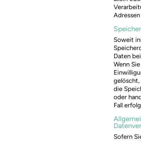
Verarbeit
Adressen 
Speiche
Soweit in
Speicher
Daten bei
Wenn Sie
Einwillig
gelöscht,
die Speic
oder hand
Fall erfo
Allgemei
Datenver
Sofern Si