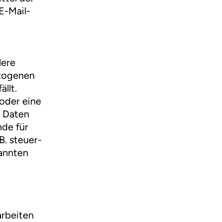
E-Mail-
lere
ezogenen
llt.
oder eine
e Daten
nde für
. steuer-
nannten
arbeiten