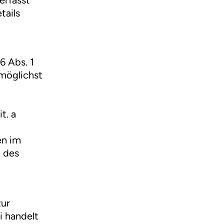
tails
6 Abs. 1
 möglichst
t. a
en im
e des
zur
i handelt