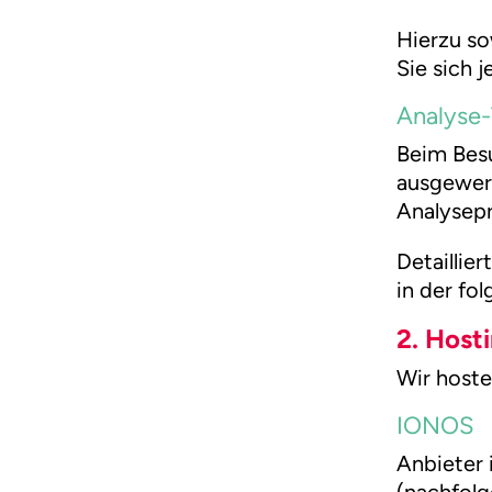
Hierzu s
Sie sich 
Analyse-
Beim Besu
ausgewert
Analysep
Detaillie
in der fo
2. Host
Wir hoste
IONOS
Anbieter 
(nachfolg