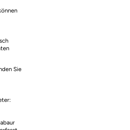
 können
isch
nten
nden Sie
eter:
tabaur
erfasst