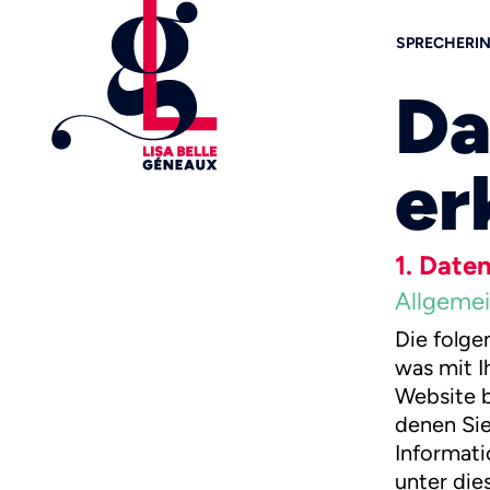
SPRECHERI
Da
er
1. Date
Allgemei
Die folge
was mit I
Website b
denen Sie
Informat
unter die